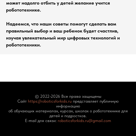
может надолго отбить у детей желание учится
робототехнике.
Надеемся, что наши советы помогут сделать вам
правильный выбор и ваш ребенок будет счастлив,
изучая увлекательный мир цифровых технологий и
робототехники.
© 2022-2026 Все права защищены
Сайт
https://roboticsforkids.ru
представляет публичную
информацию
об обучающих материалах, курсах, школах о робототехнике для
детей и подростков.
E-mail для связи:
roboticsforkids.ru@gmail.com